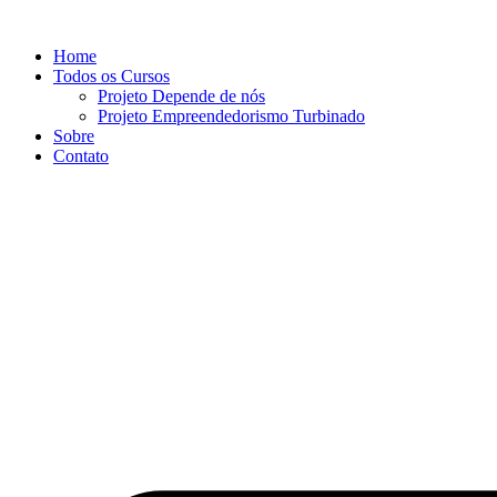
Ir
para
Home
o
Todos os Cursos
conteúdo
Projeto Depende de nós
Projeto Empreendedorismo Turbinado
Sobre
Contato