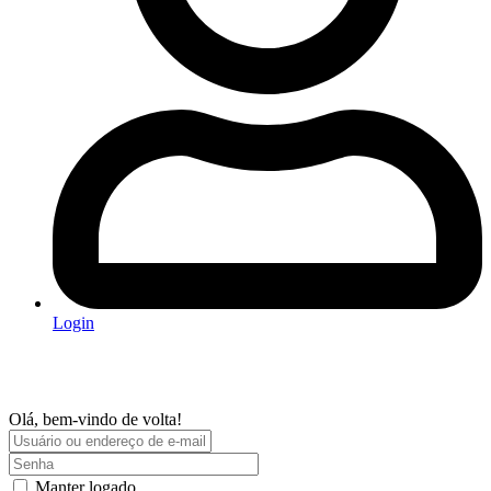
Login
Olá, bem-vindo de volta!
Manter logado