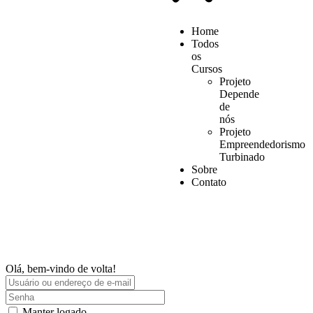
Home
Todos
os
Cursos
Projeto
Depende
de
nós
Projeto
Empreendedorismo
Turbinado
Sobre
Contato
Olá, bem-vindo de volta!
Manter logado