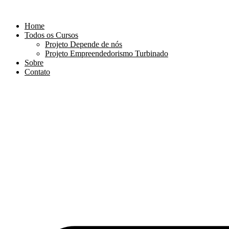
Ir
para
Home
o
Todos os Cursos
conteúdo
Projeto Depende de nós
Projeto Empreendedorismo Turbinado
Sobre
Contato