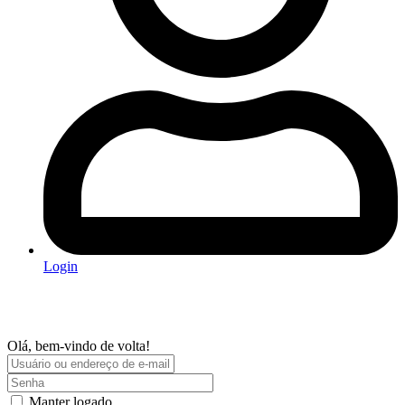
Login
Olá, bem-vindo de volta!
Manter logado