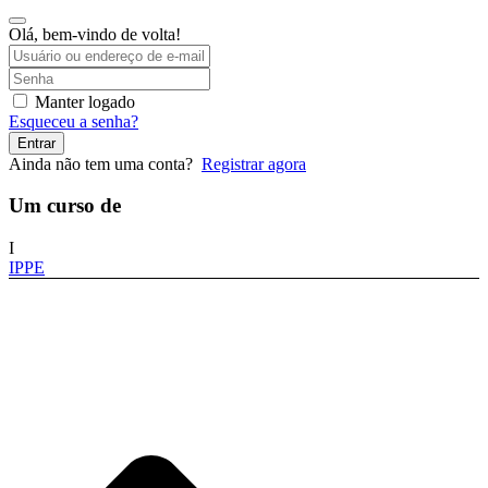
Olá, bem-vindo de volta!
Manter logado
Esqueceu a senha?
Entrar
Ainda não tem uma conta?
Registrar agora
Um curso de
I
IPPE
Temos por finalidade, apoiar e desenvolver, a Educação Empreendedora sem
nenhuma conotação político-partidária.
NAVEGAR