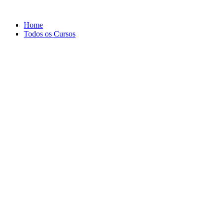
Ir
para
Home
o
Todos os Cursos
conteúdo